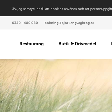
JA, jag samtycker till att cookies används och att personuppgif
0340 - 480 080
bokning@bjorkangvagkrog.se
Restaurang
Butik & Drivmedel