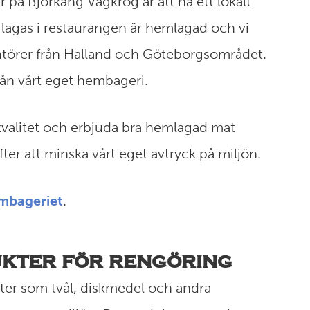
r på Björkäng Vägkrog är att ha ett lokalt
m lagas i restaurangen är hemlagad och vi
antörer från Halland och Göteborgsområdet.
från vårt eget hembageri.
kvalitet och erbjuda bra hemlagad mat
fter att minska vårt eget avtryck på miljön.
mbageriet
.
kter för rengöring
er som tvål, diskmedel och andra