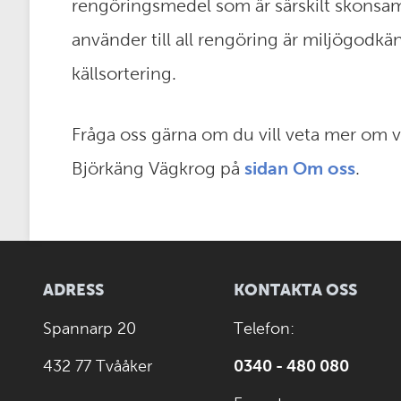
rengöringsmedel som är särskilt skonsa
använder till all rengöring är miljögodk
källsortering.
Fråga oss gärna om du vill veta mer om v
Björkäng Vägkrog på
sidan Om oss
.
ADRESS
KONTAKTA OSS
Spannarp 20
Telefon:
432 77 Tvååker
0340 - 480 080