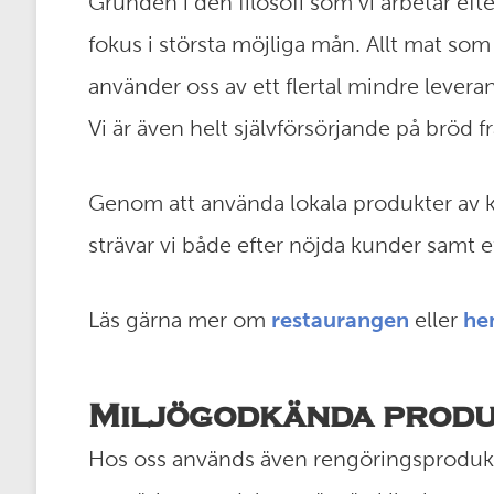
Grunden i den filosofi som vi arbetar efte
fokus i största möjliga mån. Allt mat so
använder oss av ett flertal mindre lever
Vi är även helt självförsörjande på bröd 
Genom att använda lokala produkter av 
strävar vi både efter nöjda kunder samt e
Läs gärna mer om
restaurangen
eller
he
Miljögodkända produ
Hos oss används även rengöringsprodukt